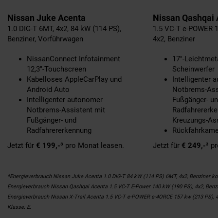
Nissan Juke Acenta
Nissan Qashqai 
1.0 DIG-T 6MT, 4x2, 84 kW (114 PS),
1.5 VC-T e-POWER 1
Benziner, Vorführwagen
4x2, Benziner
NissanConnect Infotainment
17"-Leichtmeta
12,3"-Touchscreen
Scheinwerfer
Kabelloses AppleCarPlay und
Intelligenter
Android Auto
Notbrems-Ass
Intelligenter autonomer
Fußgänger- u
Notbrems-Assistent mit
Radfahrererk
Fußgänger- und
Kreuzungs-Ass
Radfahrererkennung
Rückfahrkamer
Jetzt für
€ 199,-³
pro Monat leasen.
Jetzt für
€ 249,-³
pr
*Energieverbrauch Nissan Juke Acenta 1.0 DIG-T 84 kW (114 PS) 6MT, 4x2, Benziner kom
Energieverbrauch Nissan Qashqai Acenta 1.5 VC-T E-Power 140 kW (190 PS), 4x2, Benzin
Energieverbrauch Nissan X-Trail Acenta 1.5 VC-T e-POWER e-4ORCE 157 kw (213 PS), 4x
Klasse: E.