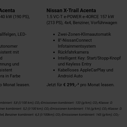
Acenta
Nissan X-Trail Acenta
40 kW (190 PS),
1.5 VC-T e-POWER e-4ORCE 157 kW
(213 PS), 4x4, Benziner, Vorführwagen
llfelgen, LED-
Zwei-Zonen-Klimaautomatik
8"-NissanConnect
 autonomer
Infotainmentsystem
istent mit
Rückfahrkamera
nd
Intelligent Key: Start/Stopp-Knopf
ennung und
und Keyless Entry
istent
Kabelloses AppleCarPlay und
a in Farbe
Android Auto
o Monat leasen.
Jetzt für
€ 299,-³
pro Monat leasen.
biniert: 5,8 (l/100 km); CO₂-Emissionen kombiniert: 133 (g/km); CO₂-Klasse: D.
er kombiniert: 5,2 (l/100 km); CO₂-Emissionen kombiniert: 116 (g/km); CO₂-Klasse: D.
4, Benziner kombiniert: 6,3 (l/100km); CO₂-Emissionen kombiniert: 143 (g/km); CO₂-