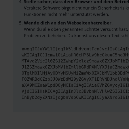
Stelle sicher, dass dein Browser und dein Betr
Veraltete Software birgt nicht nur ein Sicherheitsri
Funktionen nicht mehr unterstützt werden.
Wende dich an den Webseitenbetreiber.
Wenn du alle oben genannten Schritte versucht hast,
Problem zu beheben. Du kannst uns diesen Text schic
ewogICJuYW1lIjogIk5ldHdvcmtFcnJvciIsCiAgI
wKICAgICJ1cmwiOiAiaHR0cHM6Ly9hcGkueC5ha3M
MTAvd2Vic2l0ZS12ZWhpY2xlcz9maWx0ZXJbMF1bZ
J1ZSZmaWx0ZXJbMV1bZmllbGRdPXNlYXJjaCZmaWx
OTglM0IlMjAyODYyMSUyMiZmaWx0ZXJbMV1bb3BdP
F0ZWRBdCZzb3J0WzBdW29yZGVyXT1ERVNDJndlYnN
aXA9MCZsaW1pdD0yMCIsCiAgICAiaGVhZGVycyI6I
VjdCI6IHsKICAgICAgInJlc3BvbnNlVHlwZSI6ICI
InByb2dyZXNzIjogbnVsbCwKICAgICJyaXNreSI6I