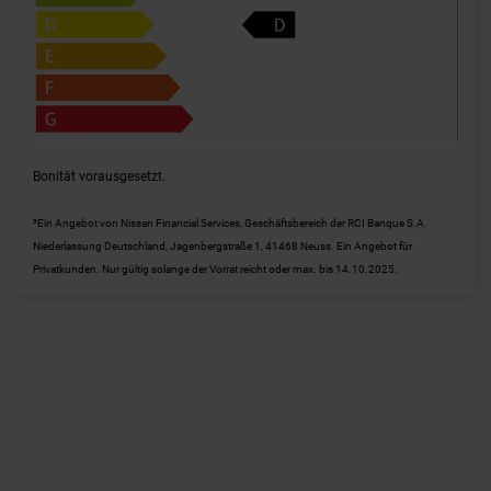
Bonität vorausgesetzt.
³Ein Angebot von Nissan Financial Services, Geschäftsbereich der RCI Banque S.A.
Niederlassung Deutschland, Jagenbergstraße 1, 41468 Neuss. Ein Angebot für
Privatkunden. Nur gültig solange der Vorrat reicht oder max. bis 14.10.2025.