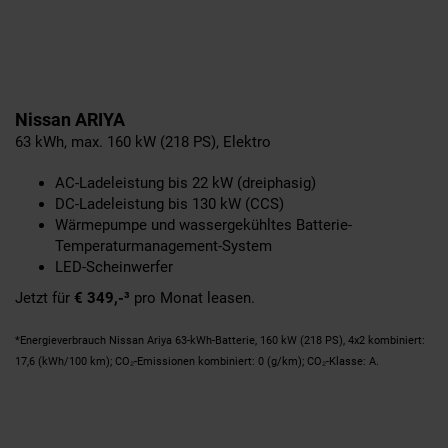
Nissan ARIYA
63 kWh, max. 160 kW (218 PS), Elektro
AC-Ladeleistung bis 22 kW (dreiphasig)
DC-Ladeleistung bis 130 kW (CCS)
Wärmepumpe und wassergekühltes Batterie-
Temperaturmanagement-System
LED-Scheinwerfer
Jetzt für
€ 349,-³
pro Monat leasen.
*Energieverbrauch Nissan Ariya 63-kWh-Batterie, 160 kW (218 PS), 4x2 kombiniert:
17,6 (kWh/100 km); CO₂-Emissionen kombiniert: 0 (g/km); CO₂-Klasse: A.