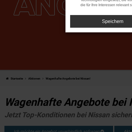
Technologien eingesetzt, die v
die für Ihre Interessen relevant s
Speichern
Startseite
Aktionen
Wagenhafte Angebote bei Nissan!
Wagenhafte Angebote bei 
Jetzt Top-Konditionen bei Nissan sicher
Ich möchte ein Angebot unverbindlich anfragen
Aktu