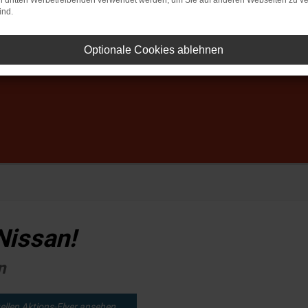
on dritten Werbetreibenden verwendet werden, um Sie auf anderen Webseiten zu ve
ind.
Optionale Cookies ablehnen
Nissan!
n
ellen Aktions-Flyer ansehen