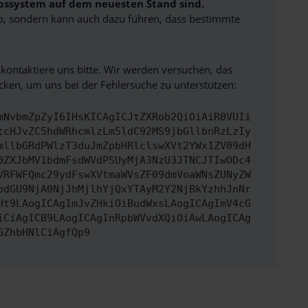
iebssystem auf dem neuesten Stand sind.
siko, sondern kann auch dazu führen, dass bestimmte
 kontaktiere uns bitte. Wir werden versuchen, das
ken, um uns bei der Fehlersuche zu unterstützen:
mNvbmZpZyI6IHsKICAgICJtZXRob2QiOiAiR0VUIi
tcHJvZC5hdWRhcmlzLm5ldC92MS9jbGllbnRzLzIy
mllbGRdPWlzT3duJmZpbHRlclswXVt2YWx1ZV09dH
0ZXJbMV1bdmFsdWVdPSUyMjA3NzU3JTNCJTIwODc4
VRFWFQmc29ydFswXVtmaWVsZF09dmVoaWNsZUNyZW
pdGU9NjA0NjJhMjlhYjQxYTAyM2Y2NjBkYzhhJnNr
Ht9LAogICAgImJvZHkiOiBudWxsLAogICAgImV4cG
iCiAgICB9LAogICAgInRpbWVvdXQiOiAwLAogICAg
GZhbHNlCiAgfQp9