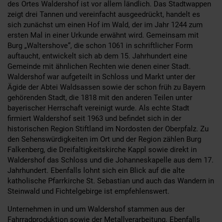
des Ortes Waldershof ist vor allem ländlich. Das Stadtwappen
zeigt drei Tannen und vereinfacht ausgeedrückt, handelt es
sich zunächst um einen Hof im Wald, der im Jahr 1244 zum
ersten Mal in einer Urkunde erwähnt wird. Gemeinsam mit
Burg „Waltershove“, die schon 1061 in schriftlicher Form
auftaucht, entwickelt sich ab dem 15. Jahrhundert eine
Gemeinde mit ähnlichen Rechten wie denen einer Stadt.
Waldershof war aufgeteilt in Schloss und Markt unter der
Ägide der Abtei Waldsassen sowie der schon früh zu Bayern
gehörenden Stadt, die 1818 mit den anderen Teilen unter
bayerischer Herrschaft vereinigt wurde. Als echte Stadt
firmiert Waldershof seit 1963 und befindet sich in der
historischen Region Stiftland im Nordosten der Oberpfalz. Zu
den Sehenswürdigkeiten im Ort und der Region zählen Burg
Falkenberg, die Dreifaltigkeitskirche Kappl sowie direkt in
Waldershof das Schloss und die Johanneskapelle aus dem 17.
Jahrhundert. Ebenfalls lohnt sich ein Blick auf die alte
katholische Pfarrkirche St. Sebastian und auch das Wandern in
Steinwald und Fichtelgebirge ist empfehlenswert.
Unternehmen in und um Waldershof stammen aus der
Fahrradproduktion sowie der Metallverarbeitung. Ebenfalls