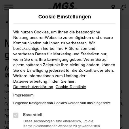
Zum
Hauptinhalt
Cookie Einstellungen
springen
Startseite
Waldershof
Mazda für Waldershof günstig kaufen
Wir nutzen Cookies, um Ihnen die bestmögliche
Nutzung unserer Webseite zu ermöglichen und unsere
Mazda für Waldershof
Kommunikation mit Ihnen zu verbessern. Wir
berücksichtigen hierbei Ihre Präferenzen und
günstig kaufen
verarbeiten Daten für Marketing und Statistiken nur,
wenn Sie uns Ihre Einwilligung geben. Wenn Sie zu
einem späteren Zeitpunkt Ihre Meinung ändern, können
MAZDA – EINE SEHR GUTE WAHL FÜR
Sie die Einwilligung jederzeit für die Zukunft widerrufen.
WALDERSHOF
Weitere Informationen zum Umfang der
Datenverarbeitung finden Sie hier:
Ein Mazda passt nach Waldershof, daran kann kein Zweifel
Datenschutzerklärung
,
Cookie-Richtlinie
.
bestehen. Fakt ist, dass die Fahrzeuge dieses Herstellers seit
Impressum
vielen Jahren das Straßenbild prägen und sich im alltäglichen
Folgende Kategorien von Cookies werden von uns eingesetzt:
Gebrauch perfekt bewähren. Wer seinen Mazda bei MGS kauft,
setzt auf einen Autohändler mit fester Verankerung in der
Essentiell
Region rund um Waldershof. Unser Unternehmen ist an gleich
Diese Technologien sind erforderlich, um die
sieben Standorten für Sie da und schreibt bis heute familiäre
Kernfunktionalität der Webseite zu gewährleisten.
Werte groß. Wir legen großen Wert auf eine umfangreiche und