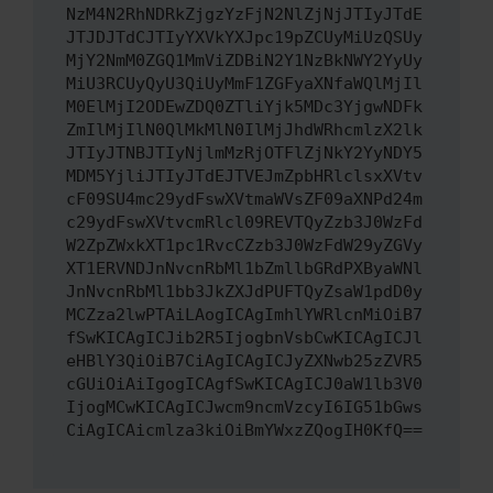
NzM4N2RhNDRkZjgzYzFjN2NlZjNjJTIyJTdE
JTJDJTdCJTIyYXVkYXJpc19pZCUyMiUzQSUy
MjY2NmM0ZGQ1MmViZDBiN2Y1NzBkNWY2YyUy
MiU3RCUyQyU3QiUyMmF1ZGFyaXNfaWQlMjIl
M0ElMjI2ODEwZDQ0ZTliYjk5MDc3YjgwNDFk
ZmIlMjIlN0QlMkMlN0IlMjJhdWRhcmlzX2lk
JTIyJTNBJTIyNjlmMzRjOTFlZjNkY2YyNDY5
MDM5YjliJTIyJTdEJTVEJmZpbHRlclsxXVtv
cF09SU4mc29ydFswXVtmaWVsZF09aXNPd24m
c29ydFswXVtvcmRlcl09REVTQyZzb3J0WzFd
W2ZpZWxkXT1pc1RvcCZzb3J0WzFdW29yZGVy
XT1ERVNDJnNvcnRbMl1bZmllbGRdPXByaWNl
JnNvcnRbMl1bb3JkZXJdPUFTQyZsaW1pdD0y
MCZza2lwPTAiLAogICAgImhlYWRlcnMiOiB7
fSwKICAgICJib2R5IjogbnVsbCwKICAgICJl
eHBlY3QiOiB7CiAgICAgICJyZXNwb25zZVR5
cGUiOiAiIgogICAgfSwKICAgICJ0aW1lb3V0
IjogMCwKICAgICJwcm9ncmVzcyI6IG51bGws
CiAgICAicmlza3kiOiBmYWxzZQogIH0KfQ==