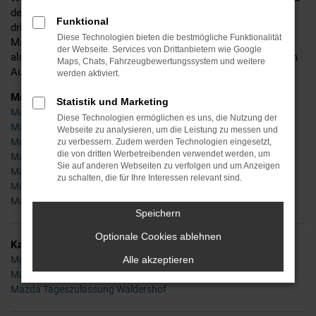
detaillierte Beratung und befinden uns mittlerweile in der
Funktional
dritten Generation. Ins Leben gerufen wurde Ihr Händler für
Diese Technologien bieten die bestmögliche Funktionalität
Mazda in Waldershof bereits im Jahr 1955 – seinerzeit noch
der Webseite. Services von Drittanbietern wie Google
als Experte für Zweiräder, doch schon bald waren wir auch im
Maps, Chats, Fahrzeugbewertungssystem und weitere
Autobereich tätig und sind es bis zum heutigen Tag.
werden aktiviert.
Modelle
Statistik und Marketing
Mazda 2 Waldershof
Diese Technologien ermöglichen es uns, die Nutzung der
Mazda 3 Waldershof
Webseite zu analysieren, um die Leistung zu messen und
Mazda 6 Waldershof
zu verbessern. Zudem werden Technologien eingesetzt,
die von dritten Werbetreibenden verwendet werden, um
Mazda CX-3 Waldershof
Sie auf anderen Webseiten zu verfolgen und um Anzeigen
Mazda CX-5 Waldershof
zu schalten, die für Ihre Interessen relevant sind.
Mazda MX-5 Waldershof
Mazda CX-30 Waldershof
Speichern
Optionale Cookies ablehnen
Kategorie
Mazda Gebrauchtwagen Waldershof
Alle akzeptieren
Mazda Neuwagen Waldershof
Mazda Tageszulassung Waldershof