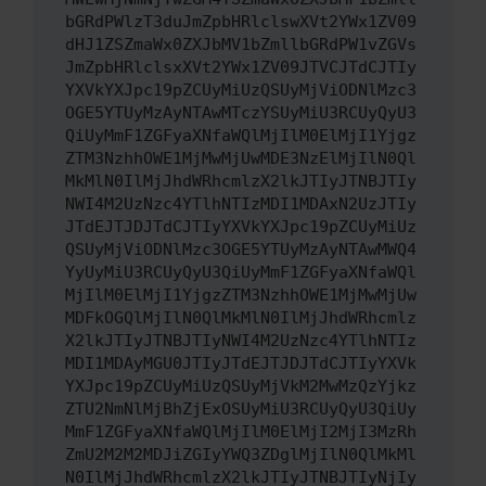
bGRdPWlzT3duJmZpbHRlclswXVt2YWx1ZV09
dHJ1ZSZmaWx0ZXJbMV1bZmllbGRdPW1vZGVs
JmZpbHRlclsxXVt2YWx1ZV09JTVCJTdCJTIy
YXVkYXJpc19pZCUyMiUzQSUyMjViODNlMzc3
OGE5YTUyMzAyNTAwMTczYSUyMiU3RCUyQyU3
QiUyMmF1ZGFyaXNfaWQlMjIlM0ElMjI1Yjgz
ZTM3NzhhOWE1MjMwMjUwMDE3NzElMjIlN0Ql
MkMlN0IlMjJhdWRhcmlzX2lkJTIyJTNBJTIy
NWI4M2UzNzc4YTlhNTIzMDI1MDAxN2UzJTIy
JTdEJTJDJTdCJTIyYXVkYXJpc19pZCUyMiUz
QSUyMjViODNlMzc3OGE5YTUyMzAyNTAwMWQ4
YyUyMiU3RCUyQyU3QiUyMmF1ZGFyaXNfaWQl
MjIlM0ElMjI1YjgzZTM3NzhhOWE1MjMwMjUw
MDFkOGQlMjIlN0QlMkMlN0IlMjJhdWRhcmlz
X2lkJTIyJTNBJTIyNWI4M2UzNzc4YTlhNTIz
MDI1MDAyMGU0JTIyJTdEJTJDJTdCJTIyYXVk
YXJpc19pZCUyMiUzQSUyMjVkM2MwMzQzYjkz
ZTU2NmNlMjBhZjExOSUyMiU3RCUyQyU3QiUy
MmF1ZGFyaXNfaWQlMjIlM0ElMjI2MjI3MzRh
ZmU2M2M2MDJiZGIyYWQ3ZDglMjIlN0QlMkMl
N0IlMjJhdWRhcmlzX2lkJTIyJTNBJTIyNjIy