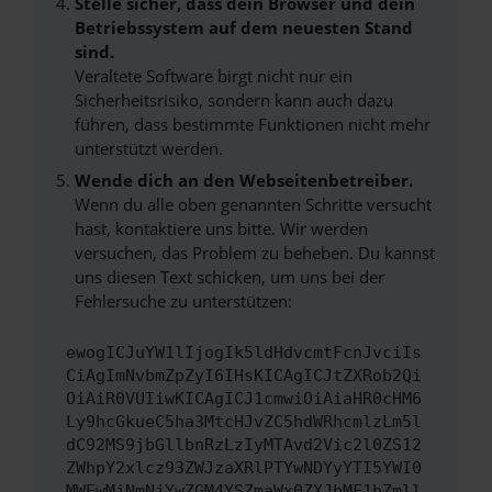
Stelle sicher, dass dein Browser und dein
Betriebssystem auf dem neuesten Stand
sind.
Veraltete Software birgt nicht nur ein
Sicherheitsrisiko, sondern kann auch dazu
führen, dass bestimmte Funktionen nicht mehr
unterstützt werden.
Wende dich an den Webseitenbetreiber.
Wenn du alle oben genannten Schritte versucht
hast, kontaktiere uns bitte. Wir werden
versuchen, das Problem zu beheben. Du kannst
uns diesen Text schicken, um uns bei der
Fehlersuche zu unterstützen:
ewogICJuYW1lIjogIk5ldHdvcmtFcnJvciIs
CiAgImNvbmZpZyI6IHsKICAgICJtZXRob2Qi
OiAiR0VUIiwKICAgICJ1cmwiOiAiaHR0cHM6
Ly9hcGkueC5ha3MtcHJvZC5hdWRhcmlzLm5l
dC92MS9jbGllbnRzLzIyMTAvd2Vic2l0ZS12
ZWhpY2xlcz93ZWJzaXRlPTYwNDYyYTI5YWI0
MWEwMjNmNjYwZGM4YSZmaWx0ZXJbMF1bZmll