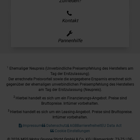
Zufrieden?
Kontakt
Pannenhilfe
1
Ehemaliger Neupreis (Unverbindliche Preisempfehlung des Herstellers am
Tag der Erstzulassung).
Der errechnete Preisvorteil sowie die angegebene Ersparnis errechnet sich
gegenüber der ehemaligen unverbindlichen Preisempfehlung des Herstellers
am Tag der Erstzulassung (Neupreis).
2
Hierbei handelt es sich um ein Finanzierungs-Angebot. Preise sind
Bruttopreise. Irrtümer vorbehalten.
3
Hierbei handelt es sich um ein Leasing-Angebot. Preise sind Bruttopreise.
Irrtümer vorbehalten.
Impressum
Datenschutz
AGB
Barrierefreiheit
EU Data Act
Cookie Einstellungen
© 2026 MGS Motor Gruppe Sticht GmbH & Co. KG | Bismarckstr. 73-75 | DE-