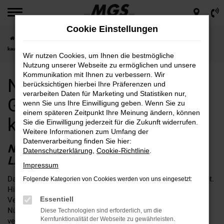
Zum
Hauptinhalt
Cookie Einstellungen
springen
Startseite
Nürnberg
Nissan
Nissan für Nürnberg Gebrauchtwagen günstig
kaufen
Wir nutzen Cookies, um Ihnen die bestmögliche
Nutzung unserer Webseite zu ermöglichen und unsere
Kommunikation mit Ihnen zu verbessern. Wir
Nissan für Nürnberg
berücksichtigen hierbei Ihre Präferenzen und
verarbeiten Daten für Marketing und Statistiken nur,
Gebrauchtwagen günstig
wenn Sie uns Ihre Einwilligung geben. Wenn Sie zu
einem späteren Zeitpunkt Ihre Meinung ändern, können
kaufen
Sie die Einwilligung jederzeit für die Zukunft widerrufen.
Weitere Informationen zum Umfang der
Datenverarbeitung finden Sie hier:
NISSAN GEBRAUCHTWAGEN –
Datenschutzerklärung
,
Cookie-Richtlinie
.
LANGLEBIGKEIT FÜR NÜRNBERG
Impressum
Dass Nissan Gebrauchtwagen langlebig sind, ist wohlbekannt.
Folgende Kategorien von Cookies werden von uns eingesetzt:
Hierfür reicht sowohl ein Blick auf die vielen Tests und
Essentiell
Vergleich in der Fachpresse als auch auf die Straßen von
Nürnberg, wo die Modelle auch älterer Baujahre vielfach
Diese Technologien sind erforderlich, um die
Kernfunktionalität der Webseite zu gewährleisten.
vertreten sind. Wir von MGS setzen in erster Linie auf junge