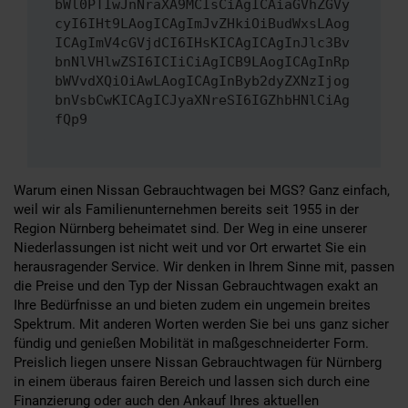
bWl0PTIwJnNraXA9MCIsCiAgICAiaGVhZGVy
cyI6IHt9LAogICAgImJvZHkiOiBudWxsLAog
ICAgImV4cGVjdCI6IHsKICAgICAgInJlc3Bv
bnNlVHlwZSI6ICIiCiAgICB9LAogICAgInRp
bWVvdXQiOiAwLAogICAgInByb2dyZXNzIjog
bnVsbCwKICAgICJyaXNreSI6IGZhbHNlCiAg
fQp9
Warum einen Nissan Gebrauchtwagen bei MGS? Ganz einfach,
weil wir als Familienunternehmen bereits seit 1955 in der
Region Nürnberg beheimatet sind. Der Weg in eine unserer
Niederlassungen ist nicht weit und vor Ort erwartet Sie ein
herausragender Service. Wir denken in Ihrem Sinne mit, passen
die Preise und den Typ der Nissan Gebrauchtwagen exakt an
Ihre Bedürfnisse an und bieten zudem ein ungemein breites
Spektrum. Mit anderen Worten werden Sie bei uns ganz sicher
fündig und genießen Mobilität in maßgeschneiderter Form.
Preislich liegen unsere Nissan Gebrauchtwagen für Nürnberg
in einem überaus fairen Bereich und lassen sich durch eine
Finanzierung oder auch den Ankauf Ihres aktuellen