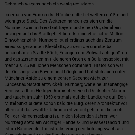
Gebrauchtwagens noch ein wenig reduzieren.
Innerhalb von Franken ist Nürnberg die bei weitem größte und
wichtigste Stadt. Des Weiteren handelt es sich um die
Nummer zwei im Freistaat Bayern und einen Ort, der allein
bezogen auf das Stadtgebiet bereits rund eine halbe Million
Einwohner zählt. Nürnberg ist allerdings auch das Zentrum
eines so genannten Kleeblatts, zu dem die unmittelbar
benachbarten Städte Fürth, Erlangen und Schwabach gehören
und das zusammen mit kleineren Orten ein Ballungsgebiet mit
mehr als 3,5 Millionen Menschen dominiert. Historisch war
der Ort lange von Bayern unabhängig und hat sich auch unter
Münchner Ägide zu einem echten Gegengewicht zur
Landeshauptstadt entwickelt. Nürnberg war eine unabhängige
Reichsstadt im Heiligen Römischen Reich Deutscher Nation
und taucht im Jahr 1050 erstmals auf der Landkarte auf. Den
Mittelpunkt bildete schon bald die Burg, deren Architektur vor
allem auf das zwölfte Jahrhundert zurückgeht und die auch
Teil der Namensgebung ist. In den folgenden Jahren war
Nürnberg stets ein wichtiger Handels- und Messestandort und
ist im Rahmen der Industrialisierung deutlich angewachsen.
Kennzeichnend war der Bau der ersten deutschen