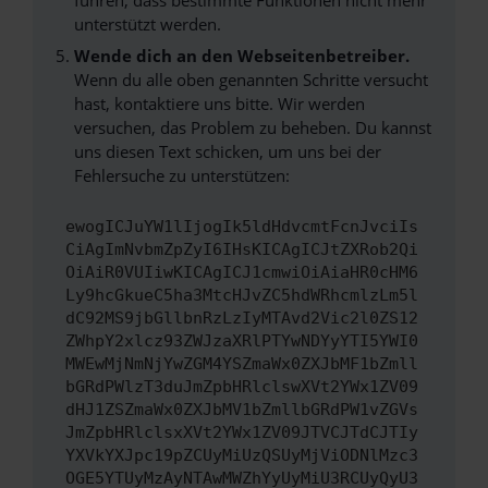
unterstützt werden.
Wende dich an den Webseitenbetreiber.
Wenn du alle oben genannten Schritte versucht
hast, kontaktiere uns bitte. Wir werden
versuchen, das Problem zu beheben. Du kannst
uns diesen Text schicken, um uns bei der
Fehlersuche zu unterstützen:
ewogICJuYW1lIjogIk5ldHdvcmtFcnJvciIs
CiAgImNvbmZpZyI6IHsKICAgICJtZXRob2Qi
OiAiR0VUIiwKICAgICJ1cmwiOiAiaHR0cHM6
Ly9hcGkueC5ha3MtcHJvZC5hdWRhcmlzLm5l
dC92MS9jbGllbnRzLzIyMTAvd2Vic2l0ZS12
ZWhpY2xlcz93ZWJzaXRlPTYwNDYyYTI5YWI0
MWEwMjNmNjYwZGM4YSZmaWx0ZXJbMF1bZmll
bGRdPWlzT3duJmZpbHRlclswXVt2YWx1ZV09
dHJ1ZSZmaWx0ZXJbMV1bZmllbGRdPW1vZGVs
JmZpbHRlclsxXVt2YWx1ZV09JTVCJTdCJTIy
YXVkYXJpc19pZCUyMiUzQSUyMjViODNlMzc3
OGE5YTUyMzAyNTAwMWZhYyUyMiU3RCUyQyU3