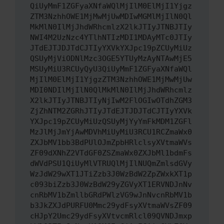
QiUyMmF1ZGFyaXNfaWQlMjIlM0ElMjI1Yjgz
ZTM3NzhhOWE1MjMwMjUwMDIwMGMlMjIlN0Ql
MkMlN0IlMjJhdWRhcmlzX2lkJTIyJTNBJTIy
NWI4M2UzNzc4YTlhNTIzMDI1MDAyMTc0JTIy
JTdEJTJDJTdCJTIyYXVkYXJpc19pZCUyMiUz
QSUyMjViODNlMzc3OGE5YTUyMzAyNTAwMjE5
MSUyMiU3RCUyQyU3QiUyMmF1ZGFyaXNfaWQl
MjIlM0ElMjI1YjgzZTM3NzhhOWE1MjMwMjUw
MDI0NDIlMjIlN0QlMkMlN0IlMjJhdWRhcmlz
X2lkJTIyJTNBJTIyNjIwM2FlOGIwOTdhZGM3
ZjZhNTM2ZGRhJTIyJTdEJTJDJTdCJTIyYXVk
YXJpc19pZCUyMiUzQSUyMjYyYmFkMDM1ZGFl
MzJlMjJmYjAwMDVhMiUyMiU3RCU1RCZmaWx0
ZXJbMV1bb3BdPUlOJmZpbHRlclsyXVtmaWVs
ZF09dXNhZ2VTdGF0ZSZmaWx0ZXJbMl1bdmFs
dWVdPSU1QiUyMlVTRUQlMjIlNUQmZmlsdGVy
WzJdW29wXT1JTiZzb3J0WzBdW2ZpZWxkXT1p
c093biZzb3J0WzBdW29yZGVyXT1ERVNDJnNv
cnRbMV1bZmllbGRdPWlzVG9wJnNvcnRbMV1b
b3JkZXJdPURFU0Mmc29ydFsyXVtmaWVsZF09
cHJpY2Umc29ydFsyXVtvcmRlcl09QVNDJmxp