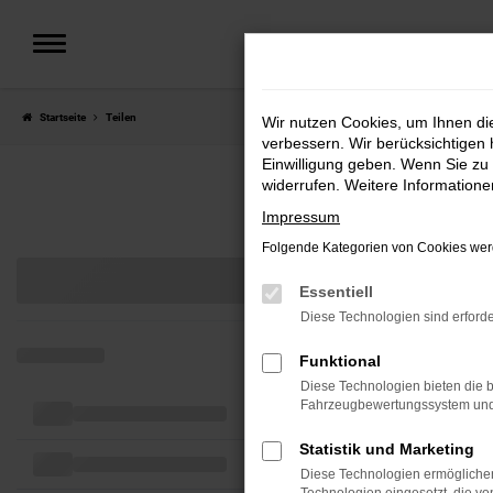
Zum
Hauptinhalt
springen
Startseite
Teilen
Wir nutzen Cookies, um Ihnen d
verbessern. Wir berücksichtigen 
Einwilligung geben. Wenn Sie zu 
widerrufen. Weitere Information
Impressum
Folgende Kategorien von Cookies werd
Essentiell
Diese Technologien sind erforde
Funktional
Diese Technologien bieten die b
Fahrzeugbewertungssystem und w
Statistik und Marketing
Diese Technologien ermöglichen